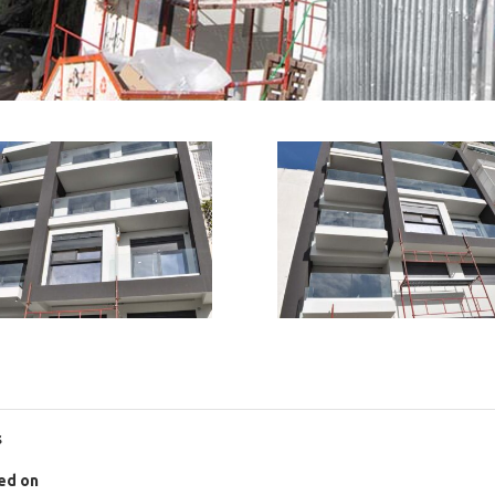
s
ed on