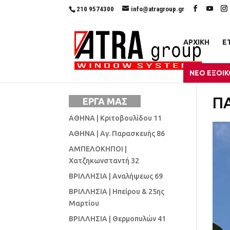
210 9574300
info@atragroup.gr
ΑΡΧΙΚΗ
Ε
ΝΕΟ ΕΞΟΙ
ΠΑ
ΕΡΓΑ ΜΑΣ
ΑΘΗΝΑ | Κριτοβουλίδου 11
ΑΘΗΝΑ | Αγ. Παρασκευής 86
ΑΜΠΕΛΟΚΗΠΟΙ |
Χατζηκωνσταντή 32
ΒΡΙΛΛΗΣΙΑ | Αναλήψεως 69
ΒΡΙΛΛΗΣΙΑ | Ηπείρου & 25ης
Μαρτίου
ΒΡΙΛΛΗΣΙΑ | Θερμοπυλών 41